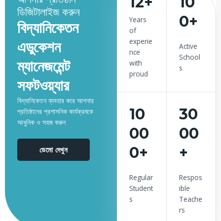
12+
10
ডিজিটালাইজ করুন
0+
Years
বিদ্যানিকেতন
of
experie
এডুকেশন
Active
nce
School
ম্যানেজমেন্ট
with
s
proud
সফটওয়্যার
বিদ্যানিকেতন ব্যবহার করে আপনার
10
30
প্রতিষ্ঠানের প্রশাসনিক কার্যক্রমকে
আধুনিক ও সহজ করুন
00
00
0+
+
ডেমো দেখুন
Regular
Respos
Student
ible
s
Teache
rs